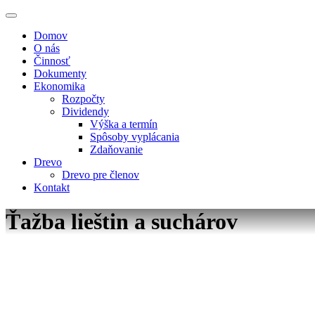
Domov
O nás
Činnosť
Dokumenty
Ekonomika
Rozpočty
Dividendy
Výška a termín
Spôsoby vyplácania
Zdaňovanie
Drevo
Drevo pre členov
Kontakt
Ťažba lieštin a suchárov