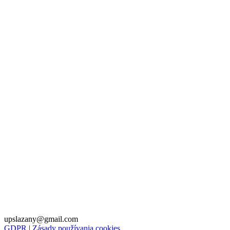
upslazany@gmail.com
GDPR
|
Zásady používania cookies